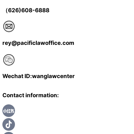
（626)608-6888
rey@pacificlawoffice.com
Wechat ID:wanglawcenter
Contact information: