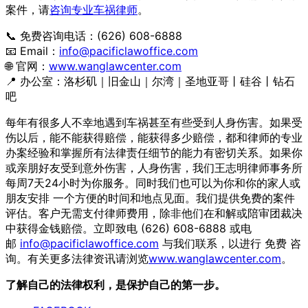
案件，请
咨询专业车祸律师
。
📞 免费咨询电话：(626) 608-6888
📧 Email：
info@pacificlawoffice.com
🌐 官网：
www.wanglawcenter.com
📍 办公室：洛杉矶｜旧金山｜尔湾｜圣地亚哥丨硅谷丨钻石
吧
每年有很多人不幸地遇到车祸甚至有些受到人身伤害。
如果受
伤以后，能不能获得赔偿，能获得多少赔偿，
都和律师的专业
办案经验和掌握所有法律责任细节的能力有密切关系
。如果你
或亲朋好友受到意外伤害，人身伤害，
我们王志明律师事务所
每周7天24小时为你服务。
同时我们也可以为你和你的家人或
朋友安排 一个方便的时间和地点见面。我们提供免费的案件
评估。
客户无需支付律师费用，
除非他们在和解或陪审团裁决
中获得金钱赔偿。立即致电 (626) 608-6888 或电
邮
info@pacificlawoffice.com
与我们联系，以进行 免费 咨
询。有关更多法律资讯请浏览
www.
wanglawcenter.com
。
了解自己的法律权利，是保护自己的第一步。