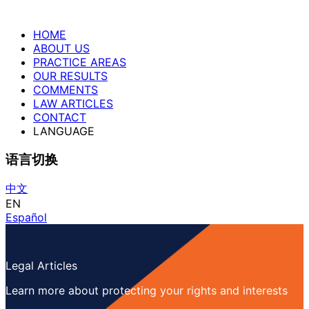
HOME
ABOUT US
PRACTICE AREAS
OUR RESULTS
COMMENTS
LAW ARTICLES
CONTACT
LANGUAGE
语言切换
中文
EN
Español
Legal Articles
Learn more about protecting your rights and interests