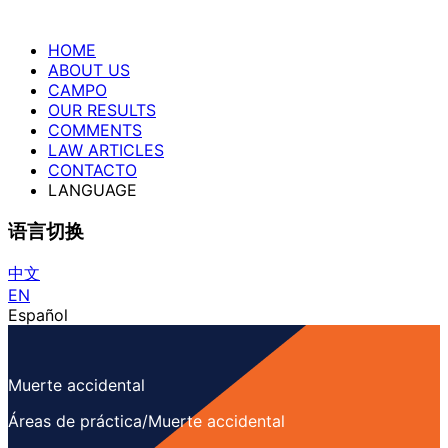
HOME
ABOUT US
CAMPO
OUR RESULTS
COMMENTS
LAW ARTICLES
CONTACTO
LANGUAGE
语言切换
中文
EN
Español
Muerte accidental
Áreas de práctica/Muerte accidental