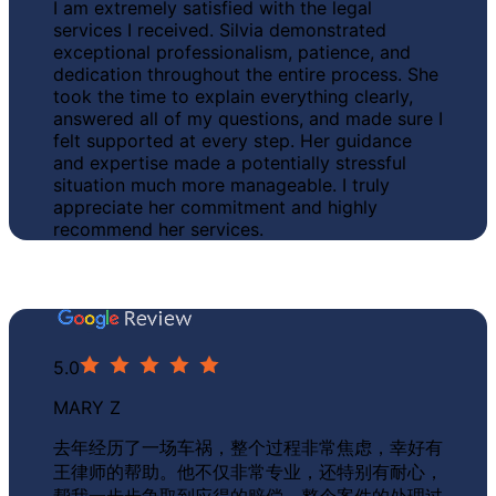
I am extremely satisfied with the legal
services I received. Silvia demonstrated
exceptional professionalism, patience, and
dedication throughout the entire process. She
took the time to explain everything clearly,
answered all of my questions, and made sure I
felt supported at every step. Her
guidance
and expertise made a potentially stressful
situation much more manageable
. I truly
appreciate her commitment and highly
recommend her services.
5.0
MARY Z
去年经历了一场车祸，整个过程非常焦虑，幸好有
王律师的帮助。他不仅非常专业，还特别有耐心，