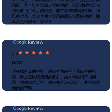
治療，基本沒有怎樣去聯絡律師，但是律師都是
為
我爭取到了最大的賠償
，非常感謝律師的幫助。我
已經把另一位被其他車追尾的朋友推薦給律師，因
為真是
信的過、靠得住！
5.0
HAIM
这家律所真的很赞！他们帮我获得了我应得的赔
偿，而且还
比我预期的要多
。如果你碰到车祸问
题，找他们准没错，他们知道怎么搞定。非常感激
他们的帮助！