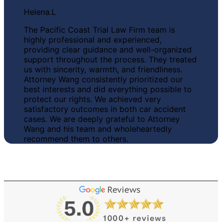
Helena.L
The Pacific Coast Trial Law Firm team is
highly professional and experienced,
providing clear guidance and well-organized
support throughout the process. They treated
us with sincerity, warmth, and friendliness.
Attorney Wang consistently prioritized our
best interests and did everything possible to
protect our rights.
We achieved very
satisfactory outcomes in both car accident
cases.
We are deeply grateful to Attorney
Wang and his team and wholeheartedly
recommend them to others.