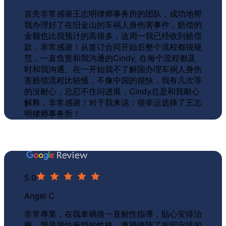
首先非常感谢王志明律师事务所的团队，成功地帮
我办理好了在旧金山的车祸人身伤害事件，
赔偿的
金额也比我预计的高很多
，这周一我已经收到赔偿
款，非常感谢！从签订合同开始后整个流程都很规
范，一直负责和我沟通的Cindy, 在每个流程都及
时和我沟通。在一开始我不了解国办理车祸人身伤
害赔偿流程比较慢，不像中国的很快，我有几次等
的没耐心，总忍不住问进展，Cindy总是和我耐心
解释，非常感谢！对于我来说：很幸运选择了王志
明律师事务所！
5.0
Angel C
非常專業，在我車禍後一直耐性指導，貼心安排治
療。我是很怕麻煩的性格，車禍後除了按照安排的