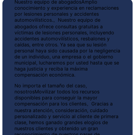
Nuestro equipo de abogados
Amplio
conocimiento y experiencia en reclamaciones
por lesiones personales y accidentes
automovilísticos.
。Nuestro equipo de
abogados ofrece consultas gratuitas a
víctimas de lesiones personales, incluyendo
accidentes automovilísticos, resbalones y
caídas, entre otros. Ya sea que su lesión
personal haya sido causada por la negligencia
de un individuo, una empresa o el gobierno
municipal, lucharemos por usted hasta que se
haga justicia y reciba la máxima
compensación económica.
No importa el tamaño del caso,
nosotros
Movilizar todos los recursos
disponibles para conseguir la mayor
compensación para los clientes
。Gracias a
nuestra atención, consideración, cuidado
personalizado y servicio al cliente de primera
clase, hemos ganado grandes elogios de
nuestros clientes y obtenido un gran
reconocimiento de nuestros pares de