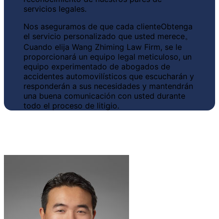
servicios legales.
Nos aseguramos de que cada cliente
Obtenga
el servicio personalizado que usted merece
。
Cuando elija Wang Zhiming Law Firm, se le
proporcionará un equipo legal meticuloso, un
equipo experimentado de abogados de
accidentes automovilísticos que escucharán y
responderán a sus necesidades y mantendrán
una buena comunicación con usted durante
todo el proceso de litigio.