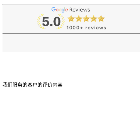
我们服务的客户的评价内容