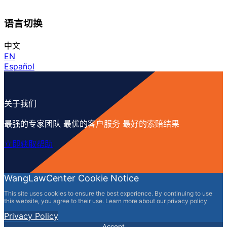
语言切换
中文
EN
Español
关于我们
最强的专家团队 最优的客户服务 最好的索赔结果
立即获取帮助
WangLawCenter Cookie Notice
This site uses cookies to ensure the best experience. By continuing to use
this website, you agree to their use. Learn more about our privacy policy
Privacy Policy
Accept