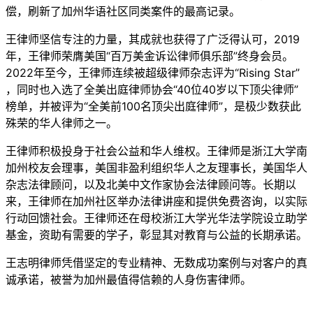
偿，刷新了加州华语社区同类案件的最高记录。
王律师坚信专注的力量，其成就也获得了广泛得认可，2019
年，王律师荣膺美国“百万美金诉讼律师俱乐部”终身会员。
2022年至今，王律师连续被超级律师杂志评为“Rising Star”
，同时也入选了全美出庭律师协会“40位40岁以下顶尖律师”
榜单，并被评为“全美前100名顶尖出庭律师”，是极少数获此
殊荣的华人律师之一。
王律师积极投身于社会公益和华人维权。王律师是浙江大学南
加州校友会理事，美国非盈利组织华人之友理事长，美国华人
杂志法律顾问，以及北美中文作家协会法律顾问等。长期以
来，王律师在加州社区举办法律讲座和提供免费咨询，以实际
行动回馈社会。王律师还在母校浙江大学光华法学院设立助学
基金，资助有需要的学子，彰显其对教育与公益的长期承诺。
王志明律师凭借坚定的专业精神、无数成功案例与对客户的真
诚承诺，被誉为加州最值得信赖的人身伤害律师。