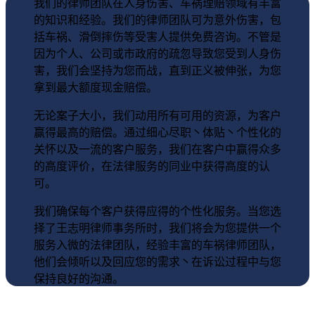
我们的律师团队在
人身伤害、车祸理赔领域有丰富
的知识和经验
。我们的律师团队可为意外伤害，包
括车祸、滑倒摔伤等受害人提供免费咨询。不管是
因为个人、公司或市政府的疏忽导致您受到人身伤
害，我们会坚持为您而战，直到正义被伸张，为您
拿到最大额度现金赔偿。
无论案子大小，我们
动用所有可用的资源，为客户
赢得最高的赔偿
。通过细心尽职丶体贴丶个性化的
关怀以及一流的客户服务，我们在客户中赢得众多
的高度评价，在法律服务的同业中获得高度的认
可。
我们确保每个客户
获得应得的个性化服务
。当您选
择了王志明律师事务所时，我们将会为您提供一个
服务入微的法律团队，经验丰富的车祸律师团队，
他们会倾听以及回应您的需求丶在诉讼过程中与您
保持良好的沟通。