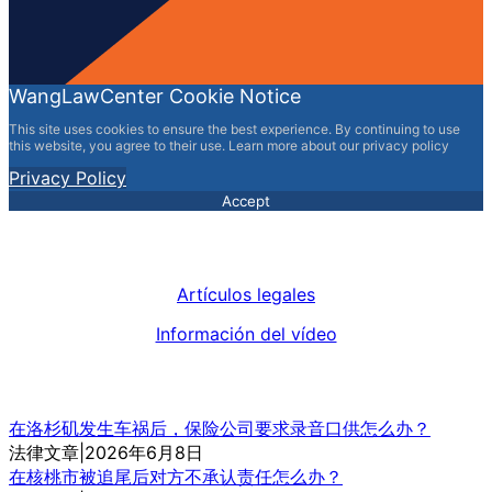
WangLawCenter Cookie Notice
This site uses cookies to ensure the best experience. By continuing to use
this website, you agree to their use. Learn more about our privacy policy
Privacy Policy
Accept
Artículos legales
Información del vídeo
在洛杉矶发生车祸后，保险公司要求录音口供怎么办？
法律文章|2026年6月8日
在核桃市被追尾后对方不承认责任怎么办？