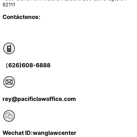
92111
Contáctenos:
（626)608-6888
rey@pacificlawoffice.com
Wechat ID:wanglawcenter