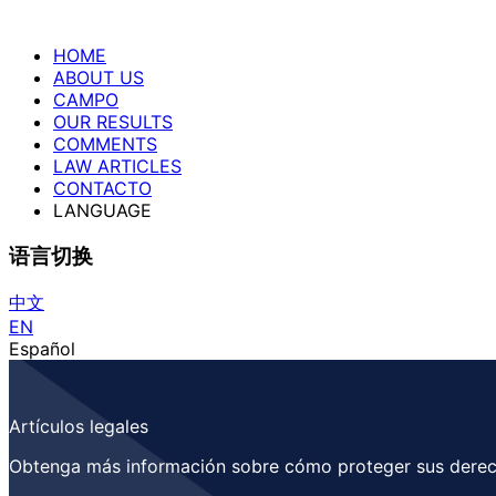
HOME
ABOUT US
CAMPO
OUR RESULTS
COMMENTS
LAW ARTICLES
CONTACTO
LANGUAGE
语言切换
中文
EN
Español
Artículos legales
Obtenga más información sobre cómo proteger sus derec